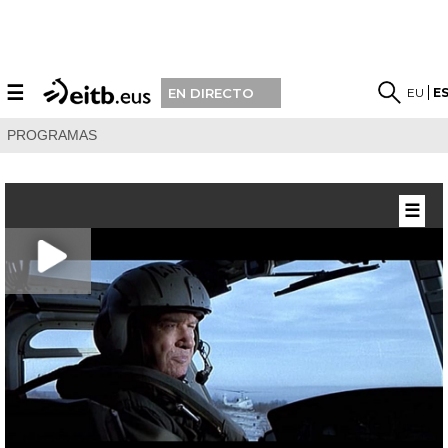
☰
EU
E
EN DIRECTO
PROGRAMAS
☰