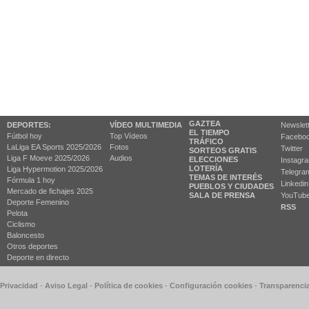
GAZTEA
DEPORTES:
VÍDEO MULTIMEDIA
Newslet
EL TIEMPO
Fútbol hoy
Top Vídeos
Facebo
TRÁFICO
LaLiga EA Sports 2025/2026
Fotos
Twitter
SORTEOS GRATIS
Liga F Moeve 2025/2026
Audios
ELECCIONES
Instagr
LOTERÍA
Liga Hypermotion 2025/2026
Telegra
TEMAS DE INTERÉS
Fórmula 1 hoy
Linkedin
PUEBLOS Y CIUDADES
Mercado de fichajes 2025
SALA DE PRENSA
YouTub
Deporte Femenino
RSS
Pelota
Ciclismo
Baloncesto
Otros deportes
Deporte en directo
 Privacidad
-
Aviso Legal
-
Política de cookies
-
Configuración cookies
-
Transparenci