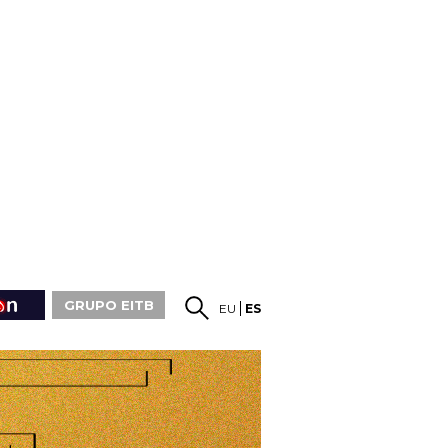
GRUPO EITB
EU
ES