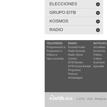
ELECCIONES
GRUPO EITB
KOSMOS
RADIO
TELEVISIÓN:
RADIO:
NOTICIAS:
Programación tv
Euskadi Irratia
Actualidad
Programas tv
Radio Euskadi
Economía
Vídeos tv
Radio Vitoria
Política
Vaya semanita
Gaztea
Cultura
EITB Musika
Ikusmiran
EiTB Euskal Kantak
Eguraldia
Programas
Podcast
Artxipelagoa
© EITB - 2026
-
Portal de