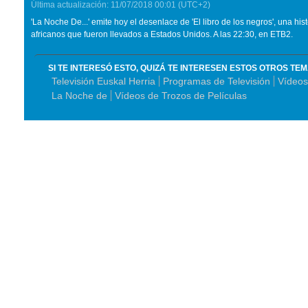
Última actualización:
11/07/2018
00:01
(UTC+2)
'La Noche De...' emite hoy el desenlace de 'El libro de los negros', una hist
africanos que fueron llevados a Estados Unidos. A las 22:30, en ETB2.
SI TE INTERESÓ ESTO, QUIZÁ TE INTERESEN ESTOS OTROS TE
Televisión Euskal Herria
Programas de Televisión
Vídeos
La Noche de
Vídeos de Trozos de Películas