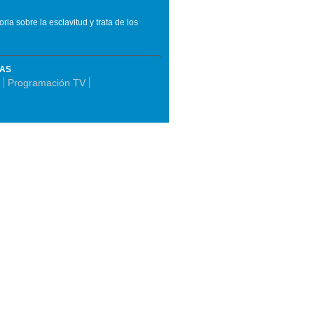
oria sobre la esclavitud y trata de los
MAS
Programación TV