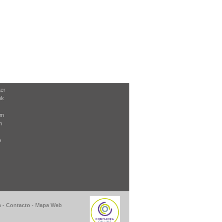
ter
ok
am
m
e
a
-
Contacto
-
Mapa Web