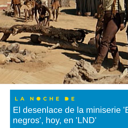
El desenlace de la miniserie 'E
negros', hoy, en 'LND'