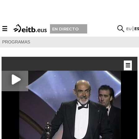
☰
EU
E
EN DIRECTO
PROGRAMAS
☰