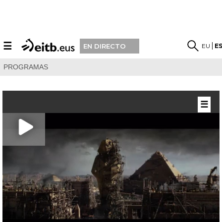
☰
EU
E
EN DIRECTO
PROGRAMAS
☰