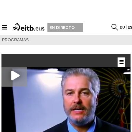
☰
EU
E
EN DIRECTO
PROGRAMAS
☰