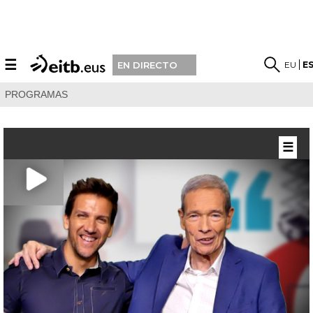
☰
EU
E
EN DIRECTO
PROGRAMAS
☰