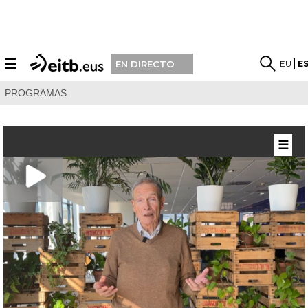
☰
EU
E
EN DIRECTO
PROGRAMAS
☰