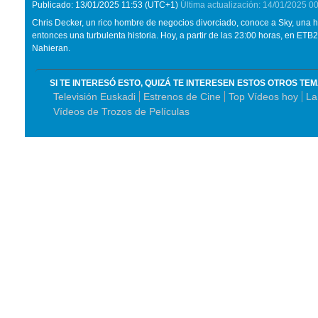
Publicado:
13/01/2025
11:53
(UTC+1)
Última actualización:
14/01/2025
00
Chris Decker, un rico hombre de negocios divorciado, conoce a Sky, una
entonces una turbulenta historia. Hoy, a partir de las 23:00 horas, en ETB2
Nahieran.
SI TE INTERESÓ ESTO, QUIZÁ TE INTERESEN ESTOS OTROS TE
Televisión Euskadi
Estrenos de Cine
Top Vídeos hoy
La
Vídeos de Trozos de Películas