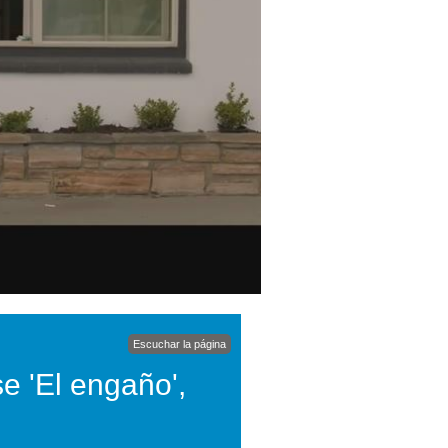
Escuchar la página
se 'El engaño',