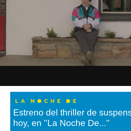
Estreno del thriller de suspen
hoy, en ''La Noche De...''