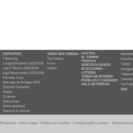
GAZTEA
DEPORTES:
VÍDEO MULTIMEDIA
Newslet
EL TIEMPO
Fútbol hoy
Top Vídeos
Facebo
TRÁFICO
LaLiga EA Sports 2025/2026
Fotos
Twitter
SORTEOS GRATIS
Liga F Moeve 2025/2026
Audios
ELECCIONES
Instagr
LOTERÍA
Liga Hypermotion 2025/2026
Telegra
TEMAS DE INTERÉS
Fórmula 1 hoy
Linkedin
PUEBLOS Y CIUDADES
Mercado de fichajes 2025
SALA DE PRENSA
YouTub
Deporte Femenino
RSS
Pelota
Ciclismo
Baloncesto
Otros deportes
Deporte en directo
 Privacidad
-
Aviso Legal
-
Política de cookies
-
Configuración cookies
-
Transparenci