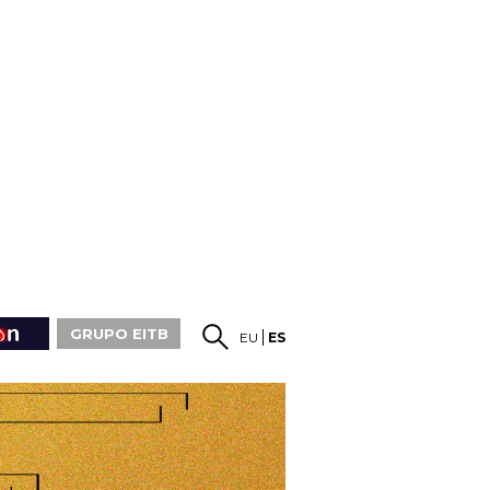
GRUPO EITB
EU
ES