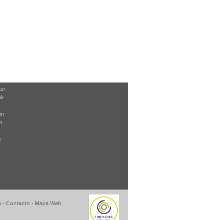
ter
ok
am
m
e
a
-
Contacto
-
Mapa Web