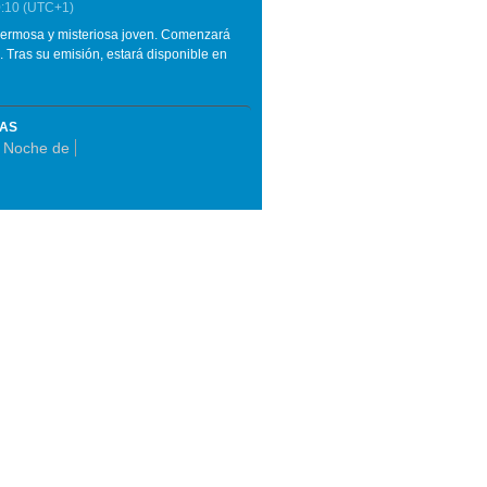
:10
(UTC+1)
 hermosa y misteriosa joven. Comenzará
. Tras su emisión, estará disponible en
MAS
 Noche de