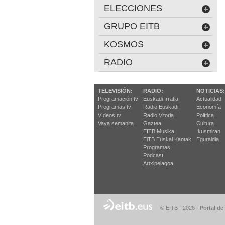
ELECCIONES
GRUPO EITB
KOSMOS
RADIO
TELEVISIÓN:
RADIO:
NOTICIAS:
Programación tv
Euskadi Irratia
Actualidad
Programas tv
Radio Euskadi
Economía
Vídeos tv
Radio Vitoria
Política
Vaya semanita
Gaztea
Cultura
EITB Musika
Ikusmiran
EiTB Euskal Kantak
Eguraldia
Programas
Podcast
Artxipelagoa
© EITB - 2026
-
Portal de