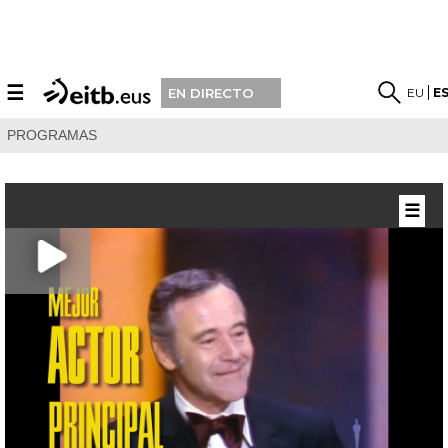
☰
EU
E
EN DIRECTO
PROGRAMAS
☰