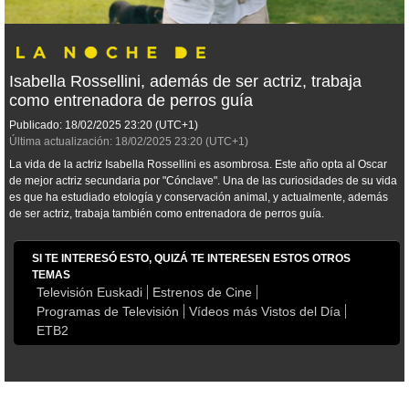
Isabella Rossellini, además de ser actriz, trabaja
como entrenadora de perros guía
Publicado:
18/02/2025
23:20
(UTC+1)
Última actualización:
18/02/2025
23:20
(UTC+1)
La vida de la actriz Isabella Rossellini es asombrosa. Este año opta al Oscar
de mejor actriz secundaria por "Cónclave". Una de las curiosidades de su vida
es que ha estudiado etología y conservación animal, y actualmente, además
de ser actriz, trabaja también como entrenadora de perros guía.
SI TE INTERESÓ ESTO, QUIZÁ TE INTERESEN ESTOS OTROS
TEMAS
Televisión Euskadi
Estrenos de Cine
Programas de Televisión
Vídeos más Vistos del Día
ETB2