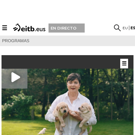
☰
EU
E
EN DIRECTO
PROGRAMAS
☰