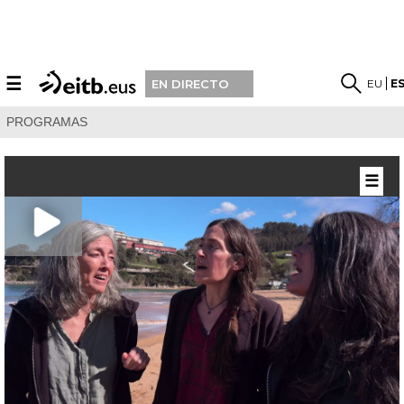
☰
EU
E
EN DIRECTO
PROGRAMAS
☰