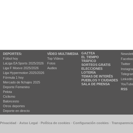
GAZTEA
DEPORTES:
VÍDEO MULTIMEDIA
Newslet
EL TIEMPO
Fútbol hoy
Top Vídeos
Facebo
TRÁFICO
LaLiga EA Sports 2025/2026
Fotos
Twitter
SORTEOS GRATIS
Liga F Moeve 2025/2026
Audios
ELECCIONES
Instagr
LOTERÍA
Liga Hypermotion 2025/2026
Telegra
TEMAS DE INTERÉS
Fórmula 1 hoy
Linkedin
PUEBLOS Y CIUDADES
Mercado de fichajes 2025
SALA DE PRENSA
YouTub
Deporte Femenino
RSS
Pelota
Ciclismo
Baloncesto
Otros deportes
Deporte en directo
 Privacidad
-
Aviso Legal
-
Política de cookies
-
Configuración cookies
-
Transparenci