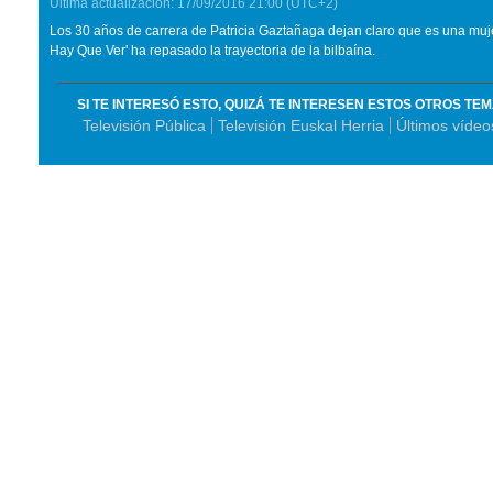
Última actualización:
17/09/2016
21:00
(UTC+2)
Los 30 años de carrera de Patricia Gaztañaga dejan claro que es una mu
Hay Que Ver' ha repasado la trayectoria de la bilbaína.
SI TE INTERESÓ ESTO, QUIZÁ TE INTERESEN ESTOS OTROS TE
Televisión Pública
Televisión Euskal Herria
Últimos víde