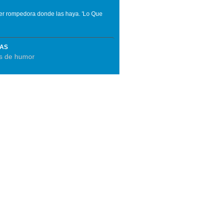
jer rompedora donde las haya. 'Lo Que
MAS
os de humor