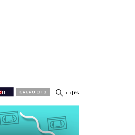
GRUPO EITB
EU
ES