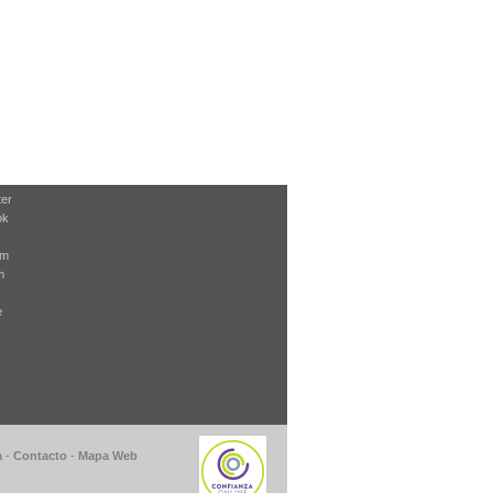
ter
ok
am
m
e
a
-
Contacto
-
Mapa Web