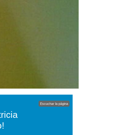
Escuchar la página
ricia
!