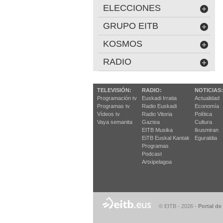
ELECCIONES
GRUPO EITB
KOSMOS
RADIO
TELEVISIÓN:
RADIO:
NOTICIAS:
Programación tv
Euskadi Irratia
Actualidad
Programas tv
Radio Euskadi
Economía
Vídeos tv
Radio Vitoria
Política
Vaya semanita
Gaztea
Cultura
EITB Musika
Ikusmiran
EiTB Euskal Kantak
Eguraldia
Programas
Podcast
Artxipelagoa
© EITB - 2026
-
Portal de