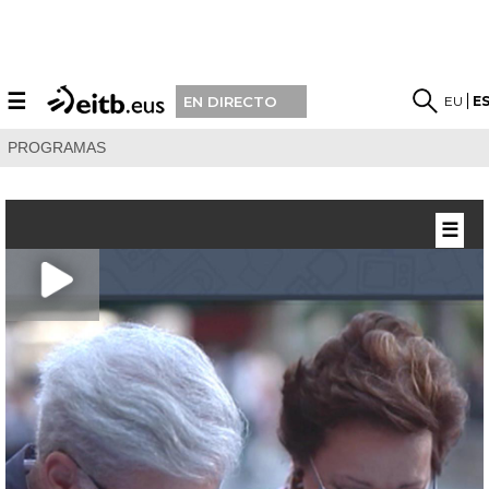
☰
EU
E
EN DIRECTO
PROGRAMAS
☰