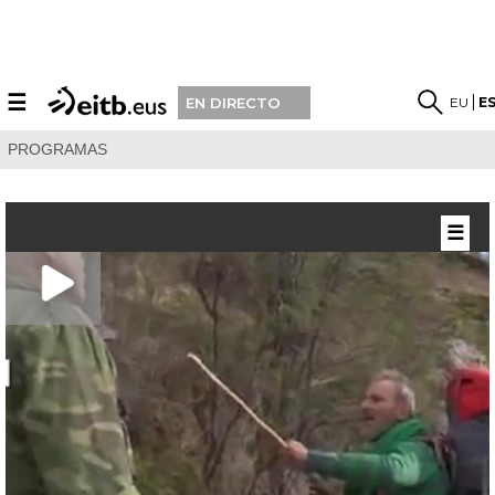
☰
EU
E
EN DIRECTO
PROGRAMAS
☰