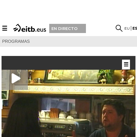
☰
EU
E
EN DIRECTO
PROGRAMAS
☰