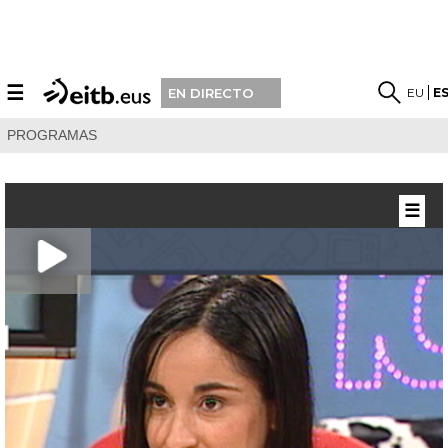
☰
EU
E
EN DIRECTO
PROGRAMAS
☰