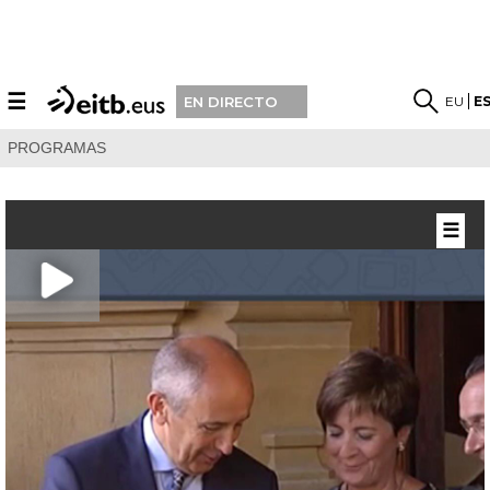
☰
EU
E
EN DIRECTO
PROGRAMAS
☰