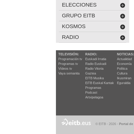
ELECCIONES
GRUPO EITB
KOSMOS
RADIO
TELEVISIÓN:
RADIO:
NOTICIAS:
Programación tv
Euskadi Irratia
Actualidad
Programas tv
Radio Euskadi
Economía
Vídeos tv
Radio Vitoria
Política
Vaya semanita
Gaztea
Cultura
EITB Musika
Ikusmiran
EiTB Euskal Kantak
Eguraldia
Programas
Podcast
Artxipelagoa
© EITB - 2026
-
Portal de