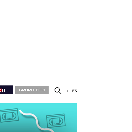
GRUPO EITB
EU
ES