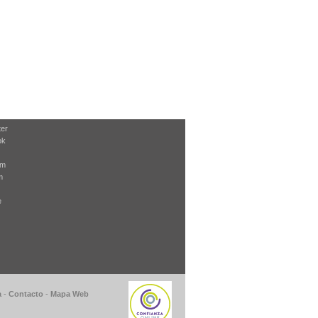
ter
ok
am
m
e
a
-
Contacto
-
Mapa Web