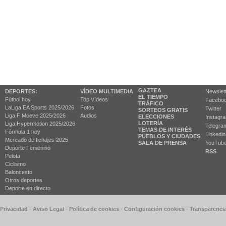
GAZTEA
DEPORTES:
VÍDEO MULTIMEDIA
Newslet
EL TIEMPO
Fútbol hoy
Top Vídeos
Facebo
TRÁFICO
LaLiga EA Sports 2025/2026
Fotos
Twitter
SORTEOS GRATIS
Liga F Moeve 2025/2026
Audios
ELECCIONES
Instagr
LOTERÍA
Liga Hypermotion 2025/2026
Telegra
TEMAS DE INTERÉS
Fórmula 1 hoy
Linkedin
PUEBLOS Y CIUDADES
Mercado de fichajes 2025
SALA DE PRENSA
YouTub
Deporte Femenino
RSS
Pelota
Ciclismo
Baloncesto
Otros deportes
Deporte en directo
 Privacidad
-
Aviso Legal
-
Política de cookies
-
Configuración cookies
-
Transparenci