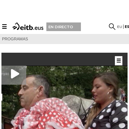
☰
EU
E
EN DIRECTO
PROGRAMAS
☰