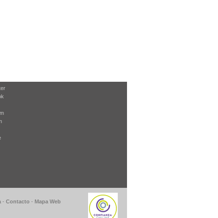
ter
ok
am
m
e
a
-
Contacto
-
Mapa Web