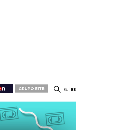
GRUPO EITB
EU
ES