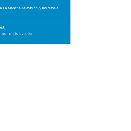
a La Mancha Televisión, y los retos a
MAS
mor en televisión