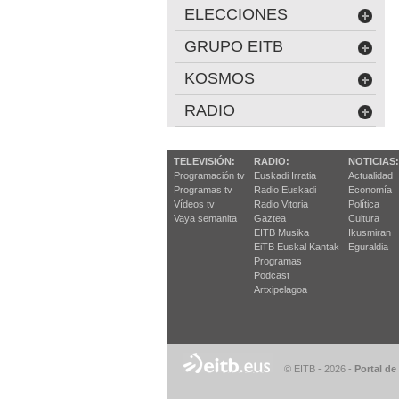
ELECCIONES
GRUPO EITB
KOSMOS
RADIO
TELEVISIÓN:
RADIO:
NOTICIAS:
Programación tv
Euskadi Irratia
Actualidad
Programas tv
Radio Euskadi
Economía
Vídeos tv
Radio Vitoria
Política
Vaya semanita
Gaztea
Cultura
EITB Musika
Ikusmiran
EiTB Euskal Kantak
Eguraldia
Programas
Podcast
Artxipelagoa
© EITB - 2026
-
Portal de