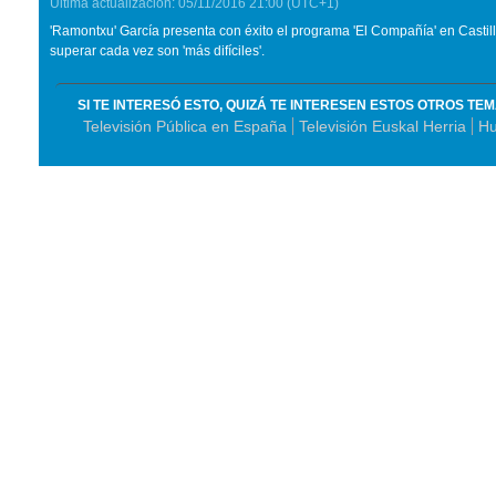
Última actualización:
05/11/2016
21:00
(UTC+1)
'Ramontxu' García presenta con éxito el programa 'El Compañía' en Castill
superar cada vez son 'más difíciles'.
SI TE INTERESÓ ESTO, QUIZÁ TE INTERESEN ESTOS OTROS TE
Televisión Pública en España
Televisión Euskal Herria
Hu