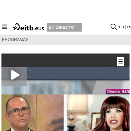
☰
EU
E
EN DIRECTO
PROGRAMAS
☰