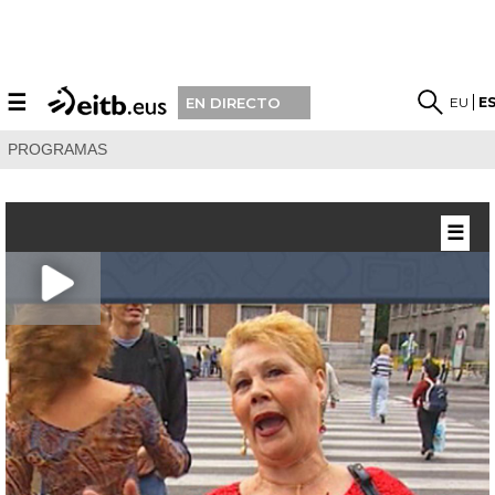
☰
EU
E
EN DIRECTO
PROGRAMAS
☰