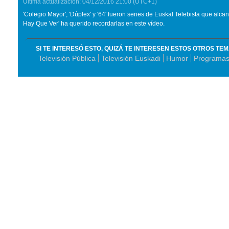
Última actualización:
04/12/2016
21:00
(UTC+1)
'Colegio Mayor', 'Dúplex' y '64' fueron series de Euskal Telebista que alc
Hay Que Ver' ha querido recordarlas en este vídeo.
SI TE INTERESÓ ESTO, QUIZÁ TE INTERESEN ESTOS OTROS TE
Televisión Pública
Televisión Euskadi
Humor
Programas