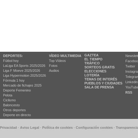
GAZTEA
DEPORTES:
VÍDEO MULTIMEDIA
Newslet
EL TIEMPO
Fútbol hoy
Top Vídeos
Facebo
TRÁFICO
LaLiga EA Sports 2025/2026
Fotos
Twitter
SORTEOS GRATIS
Liga F Moeve 2025/2026
Audios
ELECCIONES
Instagr
LOTERÍA
Liga Hypermotion 2025/2026
Telegra
TEMAS DE INTERÉS
Fórmula 1 hoy
Linkedin
PUEBLOS Y CIUDADES
Mercado de fichajes 2025
SALA DE PRENSA
YouTub
Deporte Femenino
RSS
Pelota
Ciclismo
Baloncesto
Otros deportes
Deporte en directo
 Privacidad
-
Aviso Legal
-
Política de cookies
-
Configuración cookies
-
Transparenci