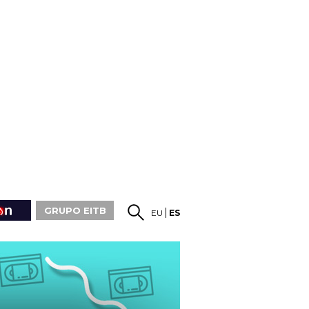
GRUPO EITB
EU
ES