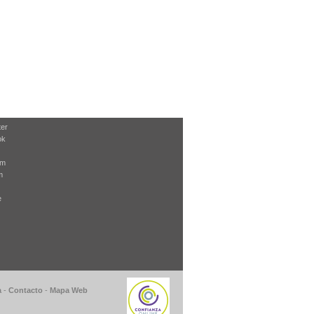
ter
ok
am
m
e
a
-
Contacto
-
Mapa Web