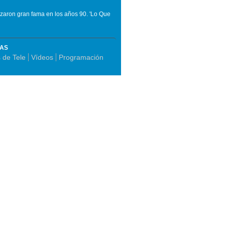
anzaron gran fama en los años 90. 'Lo Que
MAS
 de Tele
Vídeos
Programación