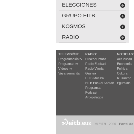
ELECCIONES
GRUPO EITB
KOSMOS
RADIO
TELEVISIÓN:
RADIO:
NOTICIAS:
Programación tv
Euskadi Irratia
Actualidad
Programas tv
Radio Euskadi
Economía
Vídeos tv
Radio Vitoria
Política
Vaya semanita
Gaztea
Cultura
EITB Musika
Ikusmiran
EiTB Euskal Kantak
Eguraldia
Programas
Podcast
Artxipelagoa
© EITB - 2026
-
Portal de