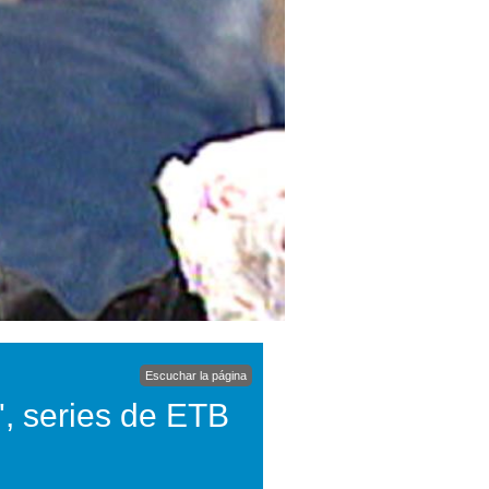
Escuchar la página
4', series de ETB