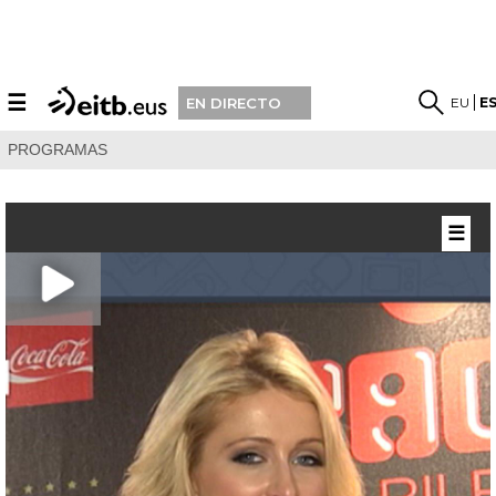
☰
EU
E
EN DIRECTO
PROGRAMAS
☰