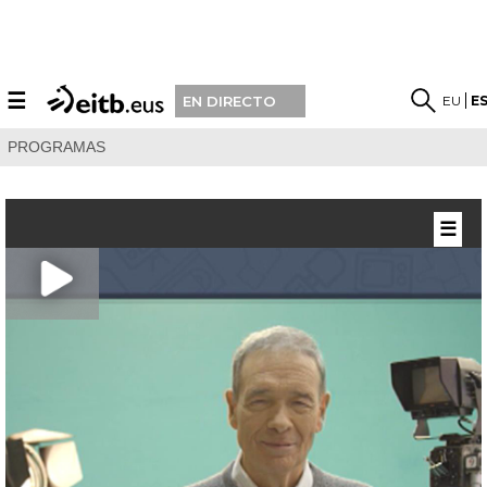
☰
EU
E
EN DIRECTO
PROGRAMAS
☰