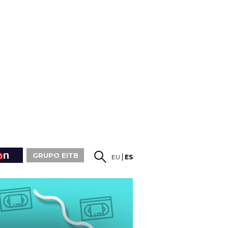
GRUPO EITB
EU
ES