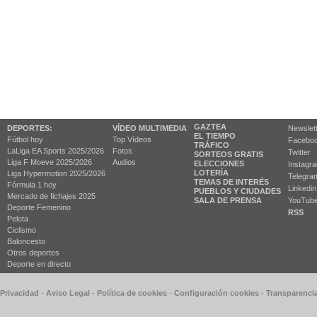
GAZTEA
DEPORTES:
VÍDEO MULTIMEDIA
Newslet
EL TIEMPO
Fútbol hoy
Top Vídeos
Facebo
TRÁFICO
LaLiga EA Sports 2025/2026
Fotos
Twitter
SORTEOS GRATIS
Liga F Moeve 2025/2026
Audios
ELECCIONES
Instagr
LOTERÍA
Liga Hypermotion 2025/2026
Telegra
TEMAS DE INTERÉS
Fórmula 1 hoy
Linkedin
PUEBLOS Y CIUDADES
Mercado de fichajes 2025
SALA DE PRENSA
YouTub
Deporte Femenino
RSS
Pelota
Ciclismo
Baloncesto
Otros deportes
Deporte en directo
 Privacidad
-
Aviso Legal
-
Política de cookies
-
Configuración cookies
-
Transparenci