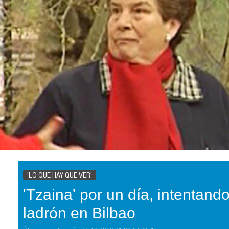
'LO QUE HAY QUE VER'
'Tzaina' por un día, intentando
ladrón en Bilbao