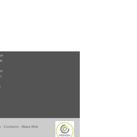
ter
ok
am
m
e
a
-
Contacto
-
Mapa Web