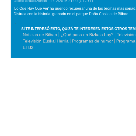
Última actualización:
11/12/2016
21:00
(UTC+1)
'Lo Que Hay Que Ver' ha querido recuperar una de las bromas más sonad
Disfruta con la historia, grabada en el parque Doña Casilda de Bilbao.
SI TE INTERESÓ ESTO, QUIZÁ TE INTERESEN ESTOS OTROS TE
Noticias de Bilbao
¿Qué pasa en Bizkaia hoy?
Televisión
Televisión Euskal Herria
Programas de humor
Programas
ETB2