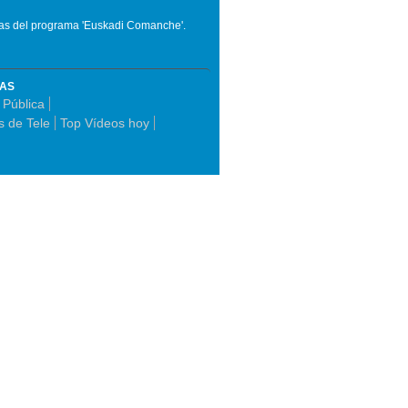
as del programa 'Euskadi Comanche'.
MAS
 Pública
 de Tele
Top Vídeos hoy