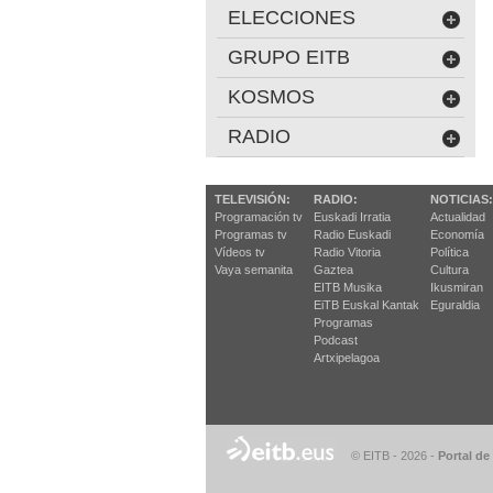
ELECCIONES
GRUPO EITB
KOSMOS
RADIO
TELEVISIÓN:
RADIO:
NOTICIAS:
Programación tv
Euskadi Irratia
Actualidad
Programas tv
Radio Euskadi
Economía
Vídeos tv
Radio Vitoria
Política
Vaya semanita
Gaztea
Cultura
EITB Musika
Ikusmiran
EiTB Euskal Kantak
Eguraldia
Programas
Podcast
Artxipelagoa
© EITB - 2026
-
Portal de