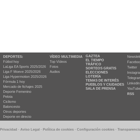
GAZTEA
DEPORTES:
VÍDEO MULTIMEDIA
Newslet
EL TIEMPO
Fútbol hoy
Top Vídeos
Facebo
TRÁFICO
LaLiga EA Sports 2025/2026
Fotos
Twitter
SORTEOS GRATIS
Liga F Moeve 2025/2026
Audios
ELECCIONES
Instagr
LOTERÍA
Liga Hypermotion 2025/2026
Telegra
TEMAS DE INTERÉS
Fórmula 1 hoy
Linkedin
PUEBLOS Y CIUDADES
Mercado de fichajes 2025
SALA DE PRENSA
YouTub
Deporte Femenino
RSS
Pelota
Ciclismo
Baloncesto
Otros deportes
Deporte en directo
 Privacidad
-
Aviso Legal
-
Política de cookies
-
Configuración cookies
-
Transparenci