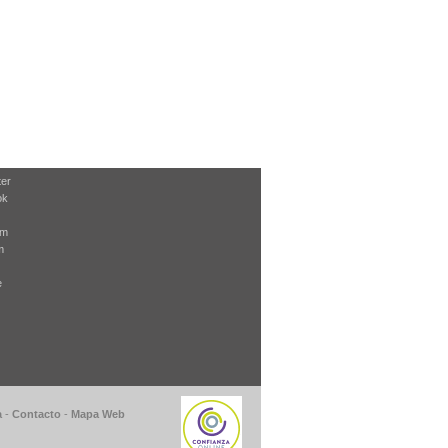
ter
ok
am
m
e
a
-
Contacto
-
Mapa Web