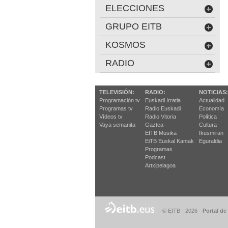
ELECCIONES
GRUPO EITB
KOSMOS
RADIO
TELEVISIÓN:
RADIO:
NOTICIAS:
Programación tv
Euskadi Irratia
Actualidad
Programas tv
Radio Euskadi
Economía
Vídeos tv
Radio Vitoria
Política
Vaya semanita
Gaztea
Cultura
EITB Musika
Ikusmiran
EiTB Euskal Kantak
Eguraldia
Programas
Podcast
Artxipelagoa
© EITB - 2026
-
Portal de