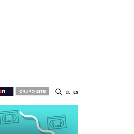
GRUPO EITB
EU
ES