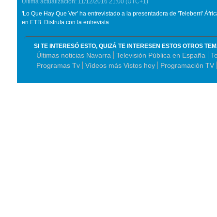
Última actualización:
11/12/2016
21:00
(UTC+1)
'Lo Que Hay Que Ver' ha entrevistado a la presentadora de 'Teleberri' Áfric
en ETB. Disfruta con la entrevista.
SI TE INTERESÓ ESTO, QUIZÁ TE INTERESEN ESTOS OTROS TE
Últimas noticias Navarra
Televisión Pública en España
Te
Programas Tv
Vídeos más Vistos hoy
Programación TV