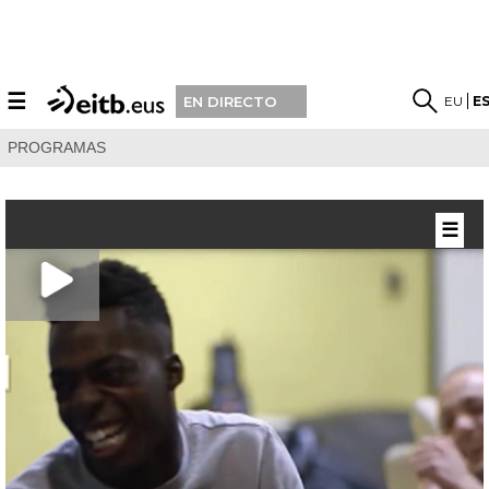
☰
EU
E
EN DIRECTO
PROGRAMAS
☰