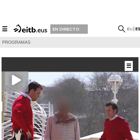
☰
EU
E
EN DIRECTO
PROGRAMAS
☰