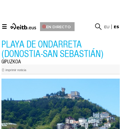
☰
EN DIRECTO
EU
ES
PLAYA DE ONDARRETA
(DONOSTIA-SAN SEBASTIÁN)
GIPUZKOA
imprimir noticia