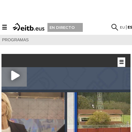
☰
EU
E
EN DIRECTO
PROGRAMAS
☰