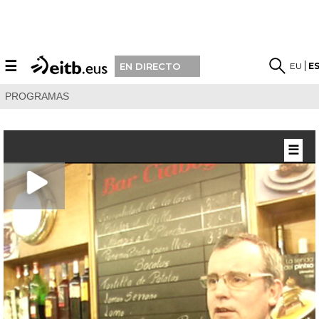
☰
EU
E
EN DIRECTO
PROGRAMAS
☰