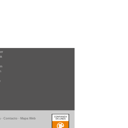
ter
ok
am
m
e
a
-
Contacto
-
Mapa Web