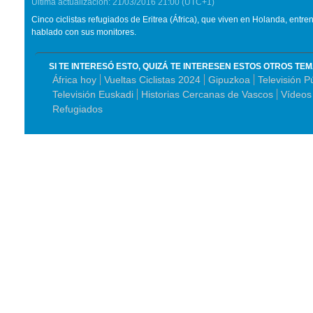
Última actualización:
21/03/2016
21:00
(UTC+1)
Cinco ciclistas refugiados de Eritrea (África), que viven en Holanda, ent
hablado con sus monitores.
SI TE INTERESÓ ESTO, QUIZÁ TE INTERESEN ESTOS OTROS TE
África hoy
Vueltas Ciclistas 2024
Gipuzkoa
Televisión P
Televisión Euskadi
Historias Cercanas de Vascos
Vídeos
Refugiados