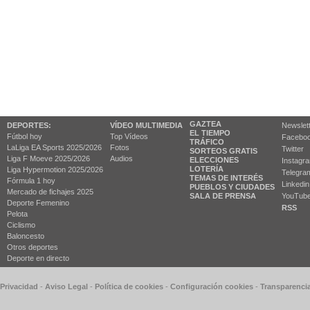
GAZTEA
DEPORTES:
VÍDEO MULTIMEDIA
Newslet
EL TIEMPO
Fútbol hoy
Top Vídeos
Facebo
TRÁFICO
LaLiga EA Sports 2025/2026
Fotos
Twitter
SORTEOS GRATIS
Liga F Moeve 2025/2026
Audios
ELECCIONES
Instagr
LOTERÍA
Liga Hypermotion 2025/2026
Telegra
TEMAS DE INTERÉS
Fórmula 1 hoy
Linkedin
PUEBLOS Y CIUDADES
Mercado de fichajes 2025
SALA DE PRENSA
YouTub
Deporte Femenino
RSS
Pelota
Ciclismo
Baloncesto
Otros deportes
Deporte en directo
 Privacidad
-
Aviso Legal
-
Política de cookies
-
Configuración cookies
-
Transparenci