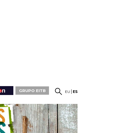
GRUPO EITB
EU
ES