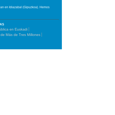
renan en Idiazabal (Gipuzkoa). Hemos
MAS
ública en Euskadi
 de Más de Tres Millones