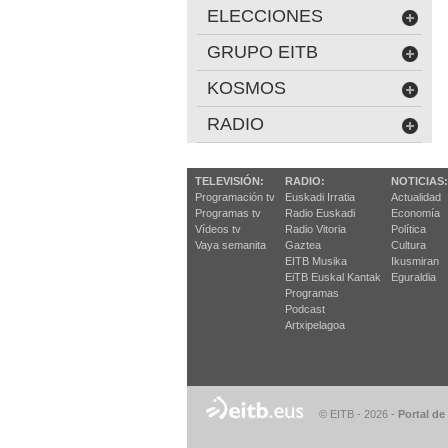
ELECCIONES
GRUPO EITB
KOSMOS
RADIO
TELEVISIÓN:
RADIO:
NOTICIAS:
Programación tv
Euskadi Irratia
Actualidad
Programas tv
Radio Euskadi
Economía
Vídeos tv
Radio Vitoria
Política
Vaya semanita
Gaztea
Cultura
EITB Musika
Ikusmiran
EiTB Euskal Kantak
Eguraldia
Programas
Podcast
Artxipelagoa
© EITB - 2026
-
Portal de