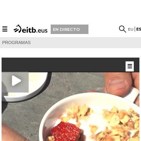
☰
EU
E
EN DIRECTO
PROGRAMAS
☰