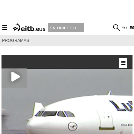
☰
EU
E
EN DIRECTO
PROGRAMAS
☰