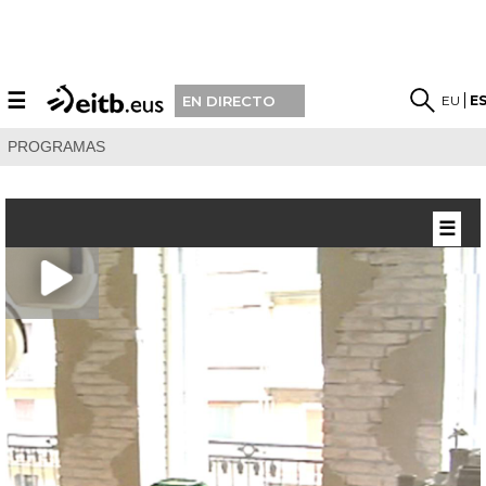
☰
EU
E
EN DIRECTO
PROGRAMAS
☰