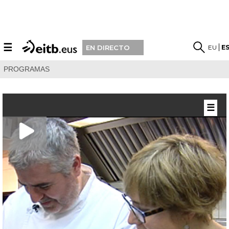
☰
EU
E
EN DIRECTO
PROGRAMAS
☰