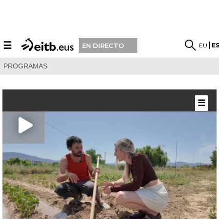
☰
EU
E
EN DIRECTO
PROGRAMAS
☰