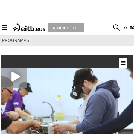
☰
EU
E
EN DIRECTO
PROGRAMAS
☰