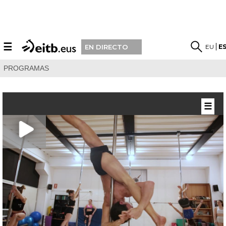
☰
EU
E
EN DIRECTO
PROGRAMAS
☰