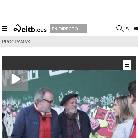
☰
EU
E
EN DIRECTO
PROGRAMAS
☰