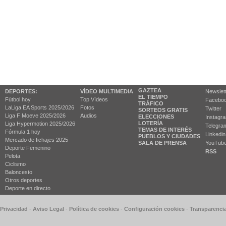
GAZTEA
DEPORTES:
VÍDEO MULTIMEDIA
Newslet
EL TIEMPO
Fútbol hoy
Top Vídeos
Facebo
TRÁFICO
LaLiga EA Sports 2025/2026
Fotos
Twitter
SORTEOS GRATIS
Liga F Moeve 2025/2026
Audios
ELECCIONES
Instagr
LOTERÍA
Liga Hypermotion 2025/2026
Telegra
TEMAS DE INTERÉS
Fórmula 1 hoy
Linkedin
PUEBLOS Y CIUDADES
Mercado de fichajes 2025
SALA DE PRENSA
YouTub
Deporte Femenino
RSS
Pelota
Ciclismo
Baloncesto
Otros deportes
Deporte en directo
 Privacidad
-
Aviso Legal
-
Política de cookies
-
Configuración cookies
-
Transparenci