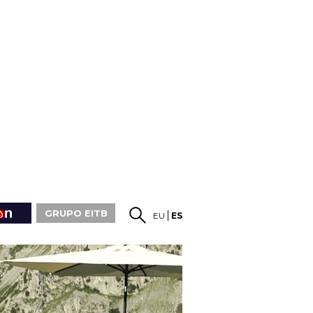
GRUPO EITB
EU
ES