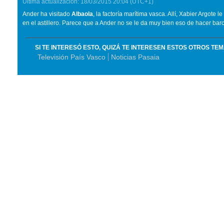
Última actualización:
18/03/2015
20:04
(UTC+1)
Ander ha visitado
Albaola
, la factoría marítima vasca. Allí, Xabier Argot
en el astillero. Parece que a Ander no se le da muy bien eso de hacer barc
SI TE INTERESÓ ESTO, QUIZÁ TE INTERESEN ESTOS OTROS TE
Televisión País Vasco
Noticias Pasaia