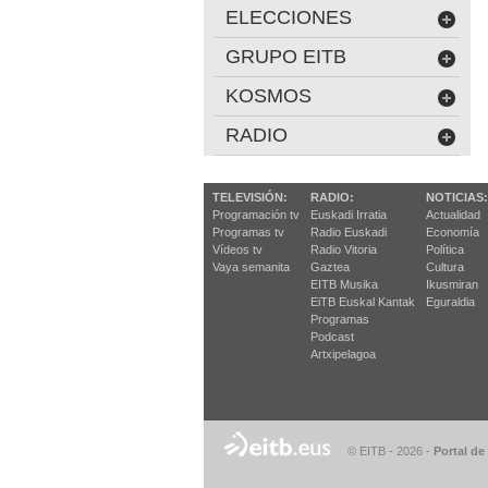
ELECCIONES
GRUPO EITB
KOSMOS
RADIO
TELEVISIÓN:
RADIO:
NOTICIAS:
Programación tv
Euskadi Irratia
Actualidad
Programas tv
Radio Euskadi
Economía
Vídeos tv
Radio Vitoria
Política
Vaya semanita
Gaztea
Cultura
EITB Musika
Ikusmiran
EiTB Euskal Kantak
Eguraldia
Programas
Podcast
Artxipelagoa
© EITB - 2026
-
Portal de