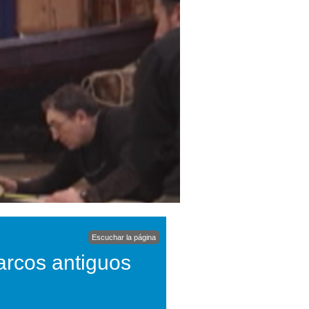
Escuchar la página
arcos antiguos