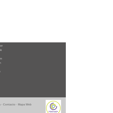
ter
ok
am
m
e
a
-
Contacto
-
Mapa Web