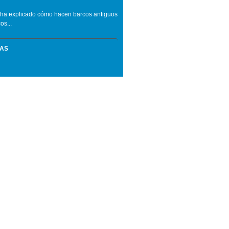
e le ha explicado cómo hacen barcos antiguos
os...
MAS