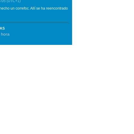
5:05
(UTC+1)
echo un correfoc. Allí se ha reencontrado
MAS
a hora