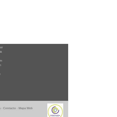
ter
ok
am
m
e
a
-
Contacto
-
Mapa Web