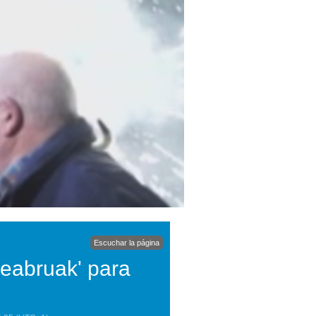
Escuchar la página
eabruak' para