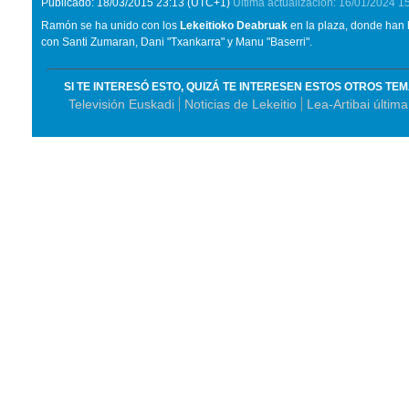
Publicado:
18/03/2015
23:13
(UTC+1)
Última actualización:
16/01/2024
1
Ramón se ha unido con los
Lekeitioko Deabruak
en la plaza, donde han h
con Santi Zumaran, Dani "Txankarra" y Manu "Baserri".
SI TE INTERESÓ ESTO, QUIZÁ TE INTERESEN ESTOS OTROS TE
Televisión Euskadi
Noticias de Lekeitio
Lea-Artibai últim