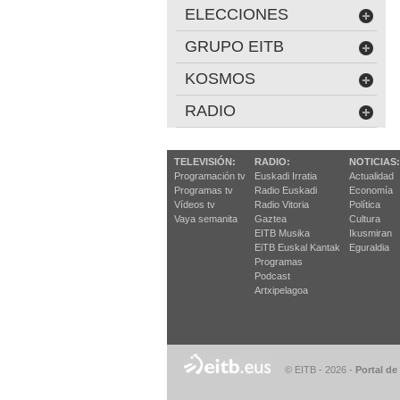
ELECCIONES
GRUPO EITB
KOSMOS
RADIO
TELEVISIÓN:
RADIO:
NOTICIAS:
Programación tv
Euskadi Irratia
Actualidad
Programas tv
Radio Euskadi
Economía
Vídeos tv
Radio Vitoria
Política
Vaya semanita
Gaztea
Cultura
EITB Musika
Ikusmiran
EiTB Euskal Kantak
Eguraldia
Programas
Podcast
Artxipelagoa
© EITB - 2026
-
Portal de