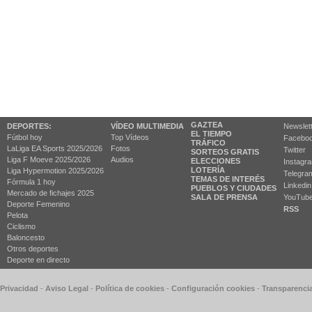
GAZTEA
DEPORTES:
VÍDEO MULTIMEDIA
Newslet
EL TIEMPO
Fútbol hoy
Top Vídeos
Facebo
TRÁFICO
LaLiga EA Sports 2025/2026
Fotos
Twitter
SORTEOS GRATIS
Liga F Moeve 2025/2026
Audios
ELECCIONES
Instagr
LOTERÍA
Liga Hypermotion 2025/2026
Telegra
TEMAS DE INTERÉS
Fórmula 1 hoy
Linkedin
PUEBLOS Y CIUDADES
Mercado de fichajes 2025
SALA DE PRENSA
YouTub
Deporte Femenino
RSS
Pelota
Ciclismo
Baloncesto
Otros deportes
Deporte en directo
 Privacidad
-
Aviso Legal
-
Política de cookies
-
Configuración cookies
-
Transparenci