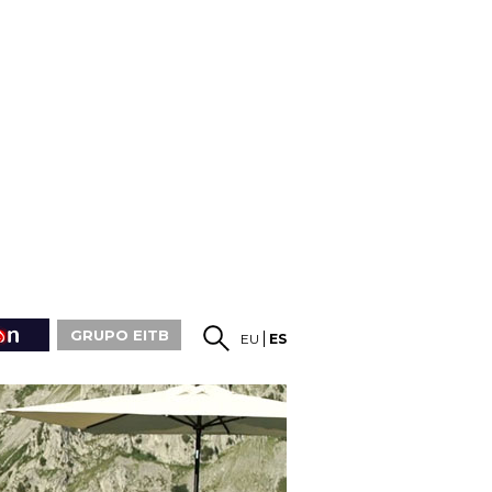
GRUPO EITB
EU
ES