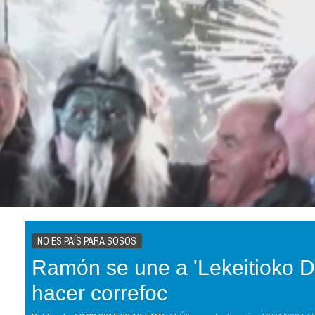
NO ES PAÍS PARA SOSOS
Ramón se une a 'Lekeitioko D
hacer correfoc