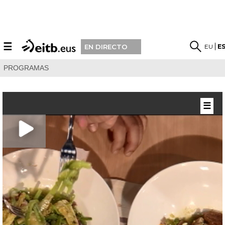
☰
EU
E
EN DIRECTO
PROGRAMAS
☰