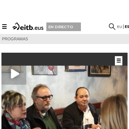
☰
EU
E
EN DIRECTO
PROGRAMAS
☰