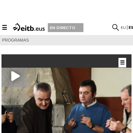
☰
EU
E
EN DIRECTO
PROGRAMAS
☰