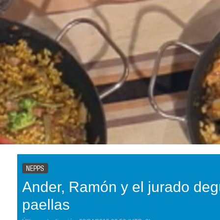
NEPPS
Ander, Ramón y el jurado deg
paellas