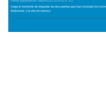
Última actualización:
08/04/2015
20:50
(UTC+2)
Llega el momento de degustar las dos paellas que han cocinado los cocin
tradicional, y la otra de marisco.