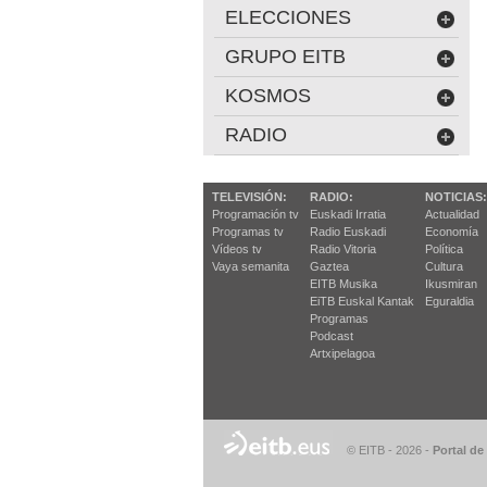
ELECCIONES
GRUPO EITB
KOSMOS
RADIO
TELEVISIÓN:
RADIO:
NOTICIAS:
Programación tv
Euskadi Irratia
Actualidad
Programas tv
Radio Euskadi
Economía
Vídeos tv
Radio Vitoria
Política
Vaya semanita
Gaztea
Cultura
EITB Musika
Ikusmiran
EiTB Euskal Kantak
Eguraldia
Programas
Podcast
Artxipelagoa
© EITB - 2026
-
Portal de