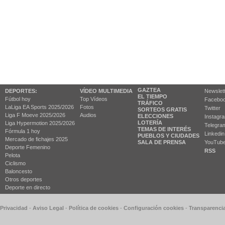
GAZTEA
DEPORTES:
VÍDEO MULTIMEDIA
Newslet
EL TIEMPO
Fútbol hoy
Top Vídeos
Facebo
TRÁFICO
LaLiga EA Sports 2025/2026
Fotos
Twitter
SORTEOS GRATIS
Liga F Moeve 2025/2026
Audios
ELECCIONES
Instagr
LOTERÍA
Liga Hypermotion 2025/2026
Telegra
TEMAS DE INTERÉS
Fórmula 1 hoy
Linkedin
PUEBLOS Y CIUDADES
Mercado de fichajes 2025
SALA DE PRENSA
YouTub
Deporte Femenino
RSS
Pelota
Ciclismo
Baloncesto
Otros deportes
Deporte en directo
 Privacidad
-
Aviso Legal
-
Política de cookies
-
Configuración cookies
-
Transparenci