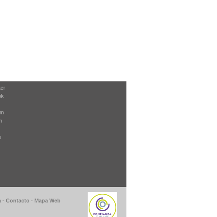
ter
ok
am
m
e
a
-
Contacto
-
Mapa Web