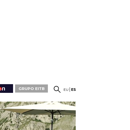
GRUPO EITB
EU
ES