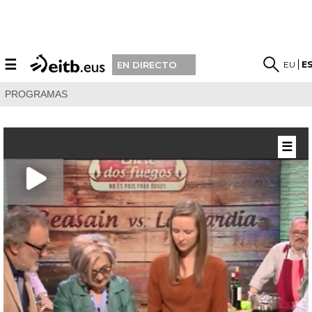
☰
EU
E
EN DIRECTO
PROGRAMAS
☰