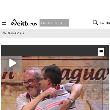
☰
EU
E
EN DIRECTO
PROGRAMAS
☰