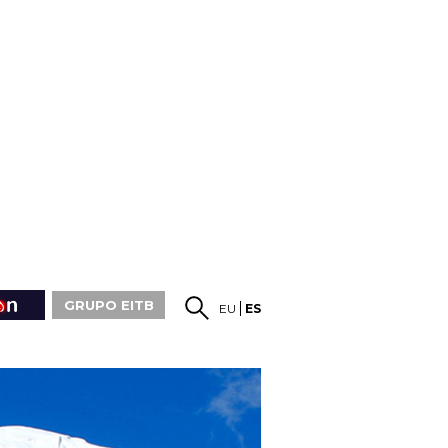
GRUPO EITB
EU
ES