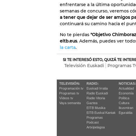
enfrentarse a la última oportunida
semanas de concurso, veremos c
a tener que dejar de ser amigos par
continuará su camino hacia el punt
No te pierdas
"Objetivo Chimboraz
eitb.eus
. Además, puedes ver todo
la carta
.
SI TE INTERESÓ ESTO, QUIZÁ TE INTE
Televisión Euskadi
Programas T
TELEVISIÓN:
RADIO:
NOTICIAS:
Programación tv
Euskadi Irratia
Actualidad
Programas tv
Radio Euskadi
Economía
Vídeos tv
Radio Vitoria
Política
Vaya semanita
Gaztea
Cultura
EITB Musika
Ikusmiran
EiTB Euskal Kantak
Eguraldia
Programas
Podcast
Artxipelagoa