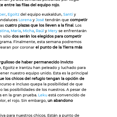
 entre las filas del equipo rojo
.
iber
,
Egoitz
del equipo euskaldun,
Santi
y
s andaluces
Lorena
y
José
tendrán que
competir
las
cuatro plazas que los lleven a la final
. Los
stina
,
María
,
Micha
,
Raúl
y
Mery
se enfrentarán
n sólo
dos serán los elegidos para competir
grama. Finalmente, esta semana podremos
earan por coronar
el punto de la Tierra más
rgulloso de haber permanecido invicto
e, Egoitz e Irantzu han peleado y luchado para
ener nuestro equipo unido. Esta es la principal
ue los chicos del refugio tengan la opción de
oncurso e incluso quepa la posibilidad de que
las posibilidades de los nuestros. A pesar de
as en la gran prueba.
Leku
está convencido de
lor, el rojo. Sin embargo,
un abandono
siva para nuestros chicos. Están a punto de