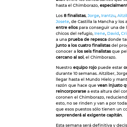
hasta el Chimborazo,
especialmente
Los
8 finalistas
,
Jorge
,
Irantzu
,
Aitz
Josete
, de Castilla la Mancha y lo
entre ellos
para conseguir una de 
chicos del refugio,
Irene
,
David
,
Cri
a una
prueba de repesca
donde ta
junto a los cuatro finalistas
del pro
conocer a
los seis finalistas
que pel
cercano al sol
, el Chimborazo.
Nuestro
equipo rojo
puede estar
o
durante 10 semanas. Aitziber, Jorg
llegar hasta el Mundo Hielo y mant
razón que hace que
vean injusto q
reincorporarse
a esta altura del c
coronen el Chimborazo, reduciendo 
esto, no se rinden y van a por tod
que esos puestos sólo tienen un co
sorprenderá al exigente capitán
.
Esta semana será definitiva y deci