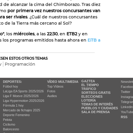
d de alcanzar la cima del Chimborazo. Tras diez
ómo
por primera vez nuestros concursantes van
a ser rivales
. ¿Cuál de nuestros concursantes
o de la Tierra más cercano al Sol?
o"
, los
miércoles
, a las
22:30
, en
ETB2
y en
s los programas emitidos hasta ahora en
EiTB a
RESEN ESTOS OTROS TEMAS
v
Programación
GAZTEA
DEPORTES:
VÍDEO MULTIMEDIA
Newslet
EL TIEMPO
Fútbol hoy
Top Vídeos
Facebo
TRÁFICO
LaLiga EA Sports 2025/2026
Fotos
Twitter
SORTEOS GRATIS
Liga F Moeve 2025/2026
Audios
ELECCIONES
Instagr
LOTERÍA
Liga Hypermotion 2025/2026
Telegra
TEMAS DE INTERÉS
Fórmula 1 hoy
Linkedin
PUEBLOS Y CIUDADES
Mercado de fichajes 2025
SALA DE PRENSA
YouTub
Deporte Femenino
RSS
Pelota
Ciclismo
Baloncesto