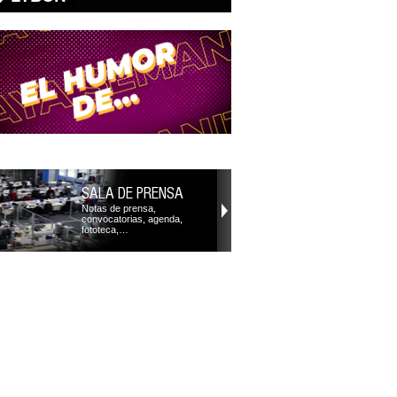
SALA DE PRENSA
Notas de prensa,
convocatorias, agenda,
fototeca,…