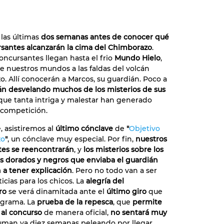
las últimas
dos semanas antes de conocer qué
santes alcanzarán la cima del Chimborazo
.
oncursantes llegan hasta el frio
Mundo Hielo
,
de nuestros mundos a las faldas del volcán
. Allí conocerán a Marcos, su guardián. Poco a
rán desvelando muchos de los misterios de sus
ue tanta intriga y malestar han generado
 competición.
, asistiremos al
último cónclave
de
"
Objetivo
zo
"
, un cónclave muy especial. Por fin,
nuestros
es se reencontrarán
, y
los misterios sobre los
 dorados y negros que enviaba el guardián
a tener explicación
. Pero no todo van a ser
icias para los chicos. La
alegría del
ro
se verá dinamitada ante el
último giro
que
ograma. La
prueba de la repesca
, que
permite
 al concurso
de manera oficial,
no sentará muy
uman ya diez semanas peleando por llegar