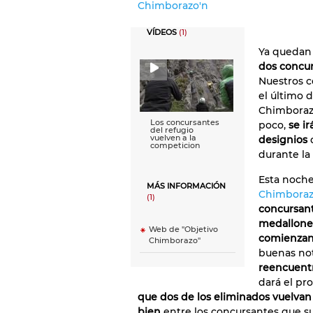
Chimborazo'n
VÍDEOS
(1)
Ya quedan 
dos concur
Nuestros c
el último 
Chimborazo
Los concursantes
poco,
se i
del refugio
vuelven a la
designios
q
competicion
durante la
Esta noche
MÁS INFORMACIÓN
Chimbora
(1)
concursant
medallones
Web de "Objetivo
comienzan 
Chimborazo"
buenas not
reencuent
dará el pr
que dos de los eliminados vuelvan
bien
entre los concursantes que s